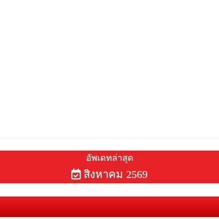
อัพเดทล่าสุด
สิงหาคม 2569