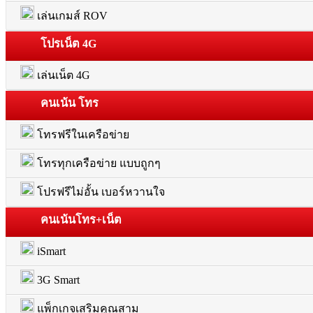
เล่นเกมส์ ROV
โปรเน็ต 4G
เล่นเน็ต 4G
คนเน้น โทร
โทรฟรีในเครือข่าย
โทรทุกเครือข่าย แบบถูกๆ
โปรฟรีไม่อั้น เบอร์หวานใจ
คนเน้นโทร+เน็ต
iSmart
3G Smart
แพ็กเกจเสริมคูณสาม