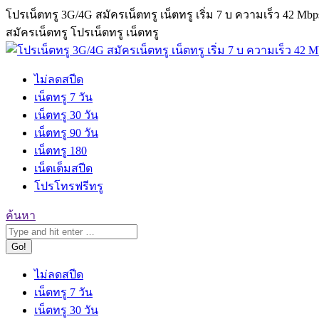
Skip
โปรเน็ตทรู 3G/4G สมัครเน็ตทรู เน็ตทรู เริ่ม 7 บ ความเร็ว 42 Mbp
to
สมัครเน็ตทรู โปรเน็ตทรู เน็ตทรู
content
ไม่ลดสปีด
เน็ตทรู 7 วัน
เน็ตทรู 30 วัน
เน็ตทรู 90 วัน
เน็ตทรู 180
เน็ตเต็มสปีด
โปรโทรฟรีทรู
Search:
ค้นหา
ไม่ลดสปีด
เน็ตทรู 7 วัน
เน็ตทรู 30 วัน