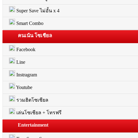
Super Save ไม่อั้น x 4
Smart Combo
คนเน้น โซเชียล
Facebook
Line
Instragram
Youtube
รวมฮิตโซเชียล
เล่นโซเชียล + โทรฟรี
Entertainment