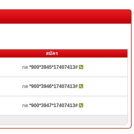
สมัคร
กด
*900*3945*17407413#
กด
*900*3946*17407413#
กด
*900*3947*17407413#