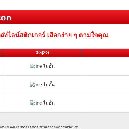
อส่งไลน์สติกเกอร์ เลือกง่าย ๆ ตามใจคุณ
3G|2G
ไม่อั้น
ไม่อั้น
ไม่อั้น
ดท้าย หากผู้ใช้บริการต้องการใช้งานต่อต้องทำการสมัครใหม่