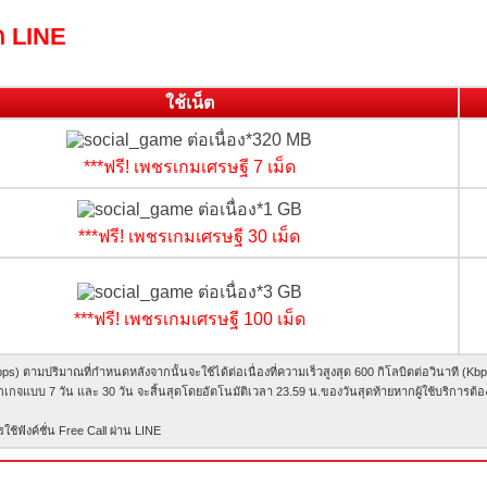
ุก LINE
ใช้เน็ต
ต่อเนื่อง*320 MB
***ฟรี! เพชรเกมเศรษฐี 7 เม็ด
ต่อเนื่อง*1 GB
***ฟรี! เพชรเกมเศรษฐี 30 เม็ด
ต่อเนื่อง*3 GB
***ฟรี! เพชรเกมเศรษฐี 100 เม็ด
Mbps) ตามปริมาณที่กำหนดหลังจากนั้นจะใช้ได้ต่อเนื่องที่ความเร็วสูงสุด 600 กิโลบิตต่อวินาที (Kb
พ็กเกจแบบ 7 วัน และ 30 วัน จะสิ้นสุดโดยอัตโนมัติเวลา 23.59 น.ของวันสุดท้ายหากผู้ใช้บริการต
ช้ฟังค์ชั่น Free Call ผ่าน LINE