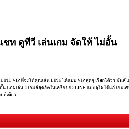
ท ดูทีวี เล่นเกม จัดให้ ไม่อั้น
LINE VIP ที่จะให้คุณเล่น LINE ได้แบบ VIP สุดๆ เรียกได้ว่า มันส์
 ไม่อั้น แถมเล่น 4 เกมส์สุดฮิตในเครือของ LINE แบบจุใจ ได้แก่ เกมเ
ยทีเดียว