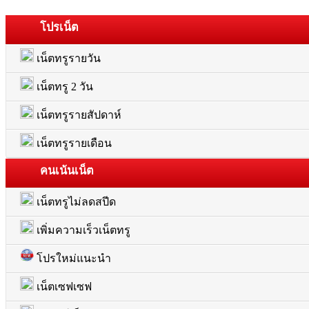
โปรเน็ต
เน็ตทรูรายวัน
เน็ตทรู 2 วัน
เน็ตทรูรายสัปดาห์
เน็ตทรูรายเดือน
คนเน้นเน็ต
เน็ตทรูไม่ลดสปีด
เพิ่มความเร็วเน็ตทรู
โปรใหม่แนะนำ
เน็ตเซฟเซฟ