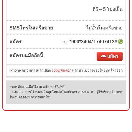
ตี5 – 5 โมงเย็น
ไม่อั้นในเครือข่าย
กด
*900*3404*17407413#
สมัคร
iPhone กดปุ๋มค้างแล้วเลือก
copy/คัดลอก
แล้วนำไปวางช่องโทร กดโทรออก
* ขอรหัสผ่านเพื่อใช้งาน wifi กด *871*4#
* ระยะเวลาการใช้งานจะสิ้นสุดโดยอัตโนมัติเวลา 23.59 น. หากผู้ใช้บริการต้องการ
ใช้งานต่อต้องทำการสมัครใหม่