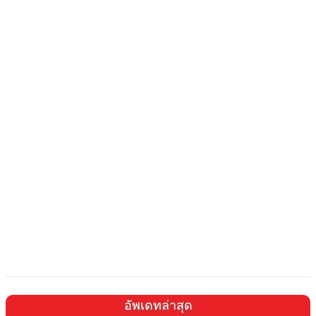
อัพเดทล่าสุด