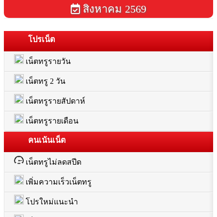
สิงหาคม 2569
โปรเน็ต
เน็ตทรูรายวัน
เน็ตทรู 2 วัน
เน็ตทรูรายสัปดาห์
เน็ตทรูรายเดือน
คนเน้นเน็ต
เน็ตทรูไม่ลดสปีด
เพิ่มความเร็วเน็ตทรู
โปรใหม่แนะนำ