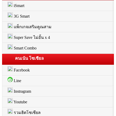
iSmart
3G Smart
แพ็กเกจเสริมคูณสาม
Super Save ไม่อั้น x 4
Smart Combo
คนเน้น โซเชียล
Facebook
Line
Instragram
Youtube
รวมฮิตโซเชียล