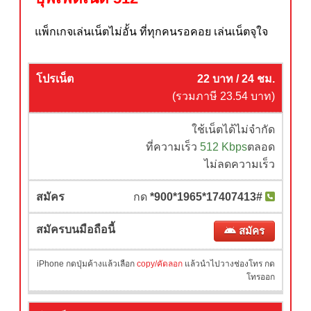
แพ็กเกจเล่นเน็ตไม่อั้น ที่ทุกคนรอคอย เล่นเน็ตจุใจ
22 บาท / 24 ชม.
(รวมภาษี 23.54 บาท)
ใช้เน็ตได้ไม่จำกัด
ที่ความเร็ว
512 Kbps
ตลอด
ไม่ลดความเร็ว
กด
*900*1965*17407413#
สมัคร
iPhone กดปุ่มค้างแล้วเลือก
copy/คัดลอก
แล้วนำไปวางช่องโทร กด
โทรออก