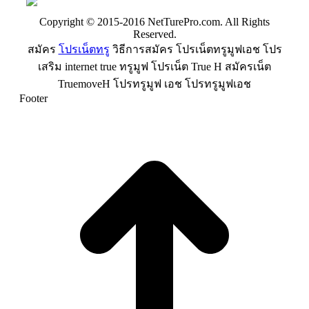
Copyright © 2015-2016 NetTurePro.com. All Rights
Reserved.
สมัคร
โปรเน็ตทรู
วิธีการสมัคร โปรเน็ตทรูมูฟเอช โปร
เสริม internet true ทรูมูฟ โปรเน็ต True H สมัครเน็ต
TruemoveH โปรทรูมูฟ เอช โปรทรูมูฟเอช
Footer
t
T