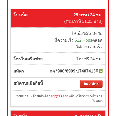
29 บาท / 24 ชม.
(รวมภาษี 31.03 บาท)
ใช้เน็ตได้ไม่จำกัด
ที่ความเร็ว
512 Kbps
ตลอด
ไม่ลดความเร็ว
โทรฟรี 24 ชม.
กด
*900*8999*17407413#
สมัคร
iPhone กดปุ่มค้างแล้วเลือก
copy/คัดลอก
แล้วนำไปวางช่องโทร กด
โทรออก