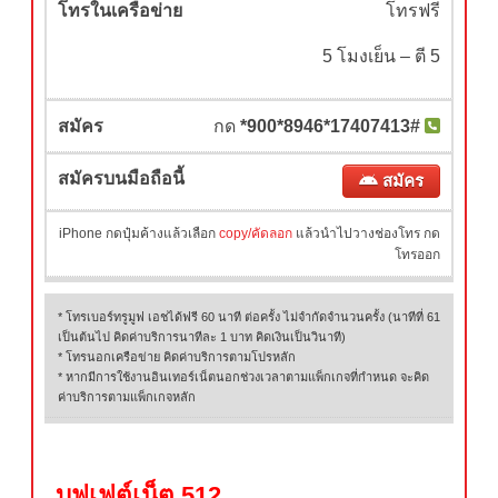
โทรฟรี
5 โมงเย็น – ตี 5
กด
*900*8946*17407413#
สมัคร
iPhone กดปุ๋มค้างแล้วเลือก
copy/คัดลอก
แล้วนำไปวางช่องโทร กด
โทรออก
* โทรเบอร์ทรูมูฟ เอชได้ฟรี 60 นาที ต่อครั้ง ไม่จำกัดจำนวนครั้ง (นาทีที่ 61
เป็นต้นไป คิดค่าบริการนาทีละ 1 บาท คิดเงินเป็นวินาที)
* โทรนอกเครือข่าย คิดค่าบริการตามโปรหลัก
* หากมีการใช้งานอินเทอร์เน็ตนอกช่วงเวลาตามแพ็กเกจที่กำหนด จะคิด
ค่าบริการตามแพ็กเกจหลัก
บุฟเฟต์เน็ต 512