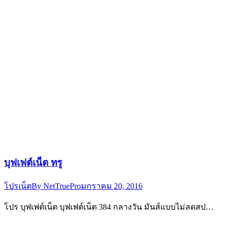
บุฟเฟต์เน็ต ทรู
โปรเน็ต
By
NetTruePro
มกราคม 20, 2016
โปร บุฟเฟต์เน็ต บุฟเฟต์เน็ต 384 กลางวัน มันส์แบบไม่ลดสป…