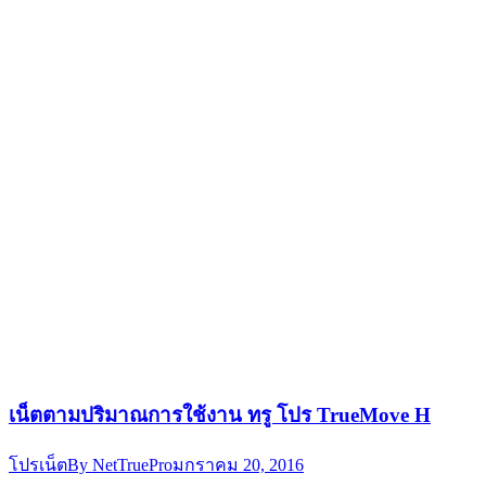
เน็ตตามปริมาณการใช้งาน ทรู โปร TrueMove H
โปรเน็ต
By
NetTruePro
มกราคม 20, 2016