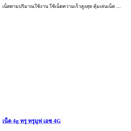
เน็ตตามปริมาณใช้งาน ใช้เน็ตความเร็วสูงสุด คุ้มเล่นเน็ต …
เน็ต 4g ทรู ทรูมูฟ เอช 4G