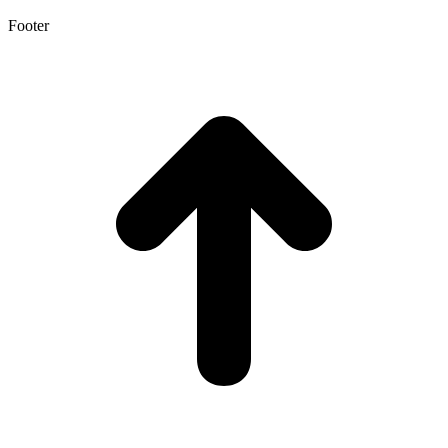
Footer
t
T