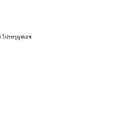
อช โปรทรูมูฟเอช
t
T