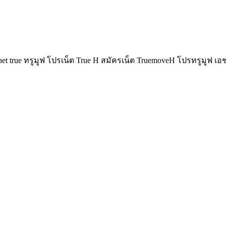
net true ทรูมูฟ โปรเน็ต True H สมัครเน็ต TruemoveH โปรทรูมูฟ เ