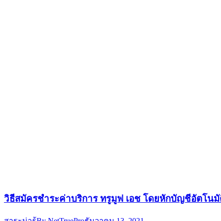
วิธีสมัครชำระค่าบริการ ทรูมูฟ เอช โดยหักบัญชีอัตโนม
สาระน่ารู้
By
NetTruePro
ธันวาคม 13, 2021