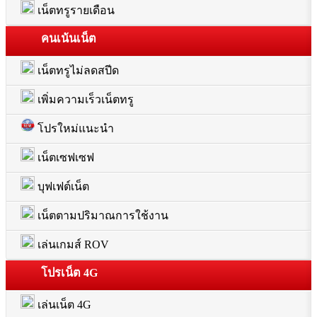
เน็ตทรูรายเดือน
คนเน้นเน็ต
เน็ตทรูไม่ลดสปีด
เพิ่มความเร็วเน็ตทรู
โปรใหม่แนะนำ
เน็ตเซฟเซฟ
บุฟเฟต์เน็ต
เน็ตตามปริมาณการใช้งาน
เล่นเกมส์ ROV
โปรเน็ต 4G
เล่นเน็ต 4G