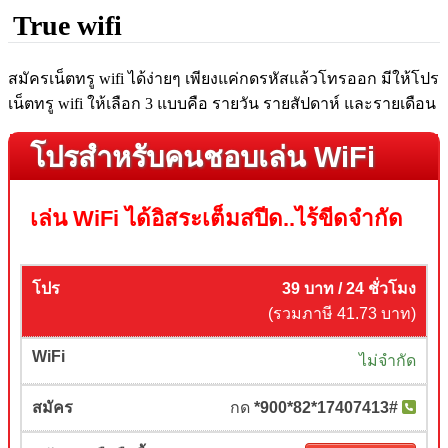
True wifi
สมัครเน็ตทรู wifi ได้ง่ายๆ เพียงแค่กดรหัสแล้วโทรออก มีให้โปร
เน็ตทรู wifi ให้เลือก 3 แบบคือ รายวัน รายสัปดาห์ และรายเดือน
โปรสำหรับคนชอบเล่น WiFi
เล่น WiFi ได้อิสระเต็มสปีด..ไร้ขีดจำกัด
39 บาท / 24 ชั่วโมง
(รวมภาษี 41.73 บาท)
ไม่จำกัด
กด
*900*82*17407413#