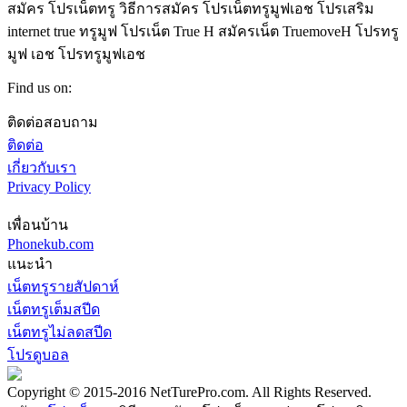
สมัคร โปรเน็ตทรู วิธีการสมัคร โปรเน็ตทรูมูฟเอช โปรเสริม
internet true ทรูมูฟ โปรเน็ต True H สมัครเน็ต TruemoveH โปรทรู
มูฟ เอช โปรทรูมูฟเอช
Find us on:
Facebook
X
YouTube
Instagram
ติดต่อสอบถาม
page
page
page
page
ติดต่อ
opens
opens
opens
opens
in
in
in
in
เกี่ยวกับเรา
new
new
new
new
Privacy Policy
window
window
window
window
เพื่อนบ้าน
Phonekub.com
แนะนำ
เน็ตทรูรายสัปดาห์
เน็ตทรูเต็มสปีด
เน็ตทรูไม่ลดสปีด
โปรดูบอล
Copyright © 2015-2016 NetTurePro.com. All Rights Reserved.