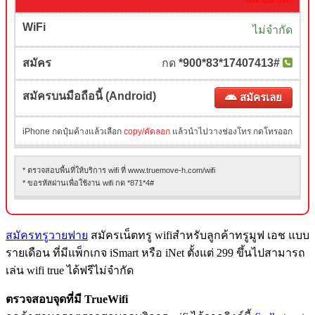
(ต่ออายุอัตโนมัติ)
ไม่จำกัด
กด
*900*83*17407413#
สมัครเลย
iPhone กดปุ๋มค้างแล้วเลือก
copy/คัดลอก
แล้วนำไปวางช่องโทร กดโทรออก
* ตรวจสอบพื้นที่ให้บริการ wifi ที่ www.truemove-h.com/wifi
* ขอรหัสผ่านเพื่อใช้งาน wifi กด *871*4#
สมัครทรูวายฟาย
สมัครเน็ตทรู wifiสำหรับลูกค้าทรูมูฟ เอช แบบ
รายเดือน ที่มีแพ็กเกจ iSmart หรือ iNet ตั้งแต่ 299 ขึ้นไปสามารถ
เล่น wifi true ได้ฟรีไม่จำกัด
ตรวจสอบจุดที่มี TrueWifi