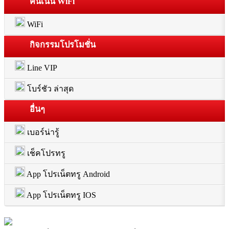
คนเน้น WiFi
WiFi
กิจกรรมโปรโมชั่น
Line VIP
โบร์ชัว ล่าสุด
อื่นๆ
เบอร์น่ารู้
เช็คโปรทรู
App โปรเน็ตทรู Android
App โปรเน็ตทรู IOS